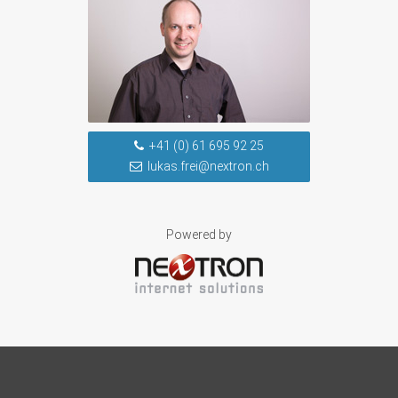
+41 (0) 61 695 92 25
lukas.frei@nextron.ch
Powered by