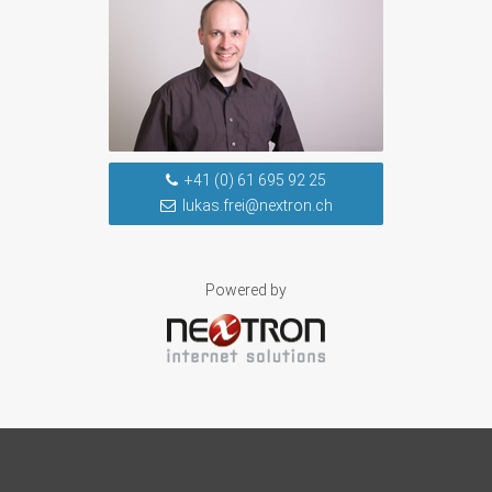
+41 (0) 61 695 92 25
lukas.frei@nextron.ch
Powered by